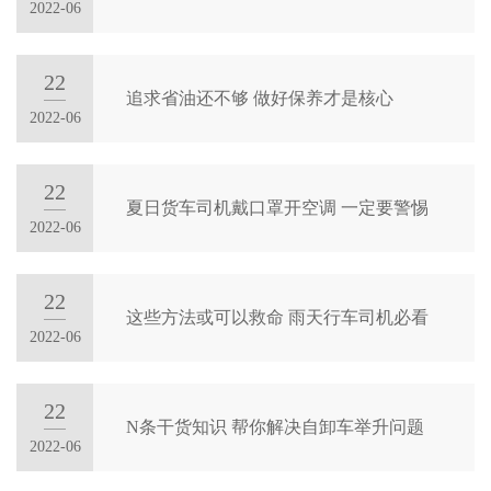
大
2022-06
服
运
奥
22
务
追求省油还不够 做好保养才是核心
普
招
2022-06
新
力
商
新
闻
加
22
能
夏日货车司机戴口罩开空调 一定要警惕
盟
中
2022-06
源
智
心
能
大
22
走
互
这些方法或可以救命 雨天行车司机必看
运
2022-06
联
进
新
客
闻
户
大
22
N条干货知识 帮你解决自卸车举升问题
品
服
2022-06
运
牌
务
公