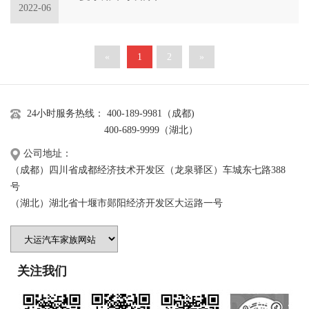
运
2022-06
工
视
风
频
«
1
2
»
采
短
园
视
区
频
24小时服务热线： 400-189-9981（成都)
环
专
400-689-9999（湖北）
境
区
公司地址：
联
（成都）四川省成都经济技术开发区（龙泉驿区）车城东七路388
系
号
我
（湖北）湖北省十堰市郧阳经济开发区大运路一号
们
人
力
关注我们
资
源