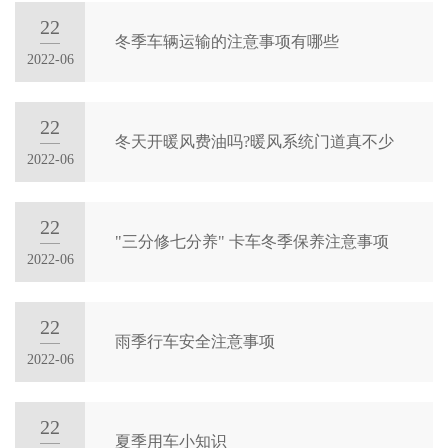
活
司
22
动
冬季车辆运输的注意事项有哪些
概
2022-06
行
况
业
企
快
22
冬天开暖风费油吗?暖风系统门道真不少
业
讯
2022-06
文
媒
化
体
22
大
"三分修七分养" 卡车冬季保养注意事项
报
2022-06
事
道
记
领
企
22
导
雨季行车安全注意事项
业
2022-06
关
荣
怀
誉
大
22
夏季用车小知识
员