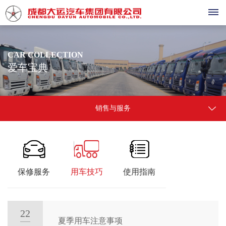
首
CAR COLLECTION
爱车宝典
页
产
销售与服务
品
中
心
大
保修服务
用车技巧
使用指南
销
运
售
祥
22
龙
与
夏季用车注意事项