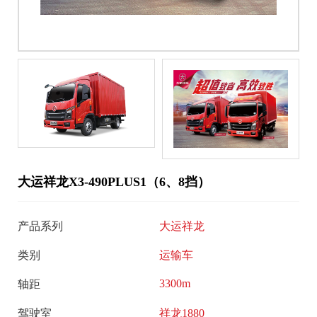
大
服
运
奥
务
普
招
新
力
商
新
闻
加
能
盟
中
源
智
心
能
大运祥龙X3-490PLUS1（6、8挡）
大
走
互
运
联
产品系列
大运祥龙
进
新
客
闻
类别
运输车
户
大
品
服
3300m
轴距
运
牌
务
公
驾驶室
祥龙1880