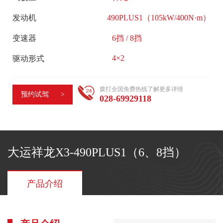
活
司
动
发动机
490PLUS1（105kW/400N·m）
概
行
变速器
6挡 / 8挡
况
业
企
4×2
驱动形式
快
业
讯
文
拨打全国免费热线了解更多详情
媒
预约试驾 >
028-69929118
化
体
大
报
事
道
记
大运祥龙X3-490PLUS1（6、8挡）
领
企
导
业
关
产品介绍
荣
怀
誉
大
员