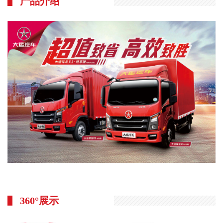
产品介绍
运
工
视
风
频
采
短
园
视
区
频
环
专
境
区
联
系
我
们
人
力
360°展示
资
源