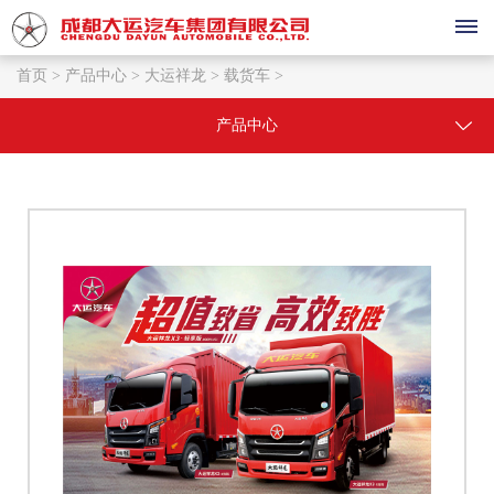
首页 >
产品中心 >
大运祥龙 >
载货车 >
首
产品中心
页
产
品
中
心
大
销
运
售
祥
龙
与