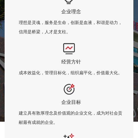
运
工
视
企业理念
风
频
理想是灵魂，服务是生命，创新是血液，和谐是动力，
采
短
信用是桥梁，人才是支柱。
园
视
区
频
环
专
经营方针
境
区
联
成本效益化，管理目标化，组织扁平化，价值最大化。
系
我
们
企业目标
人
建立具有敦厚理念及价值观的企业文化，成为对社会贡
力
献最有成就的企业。
资
源