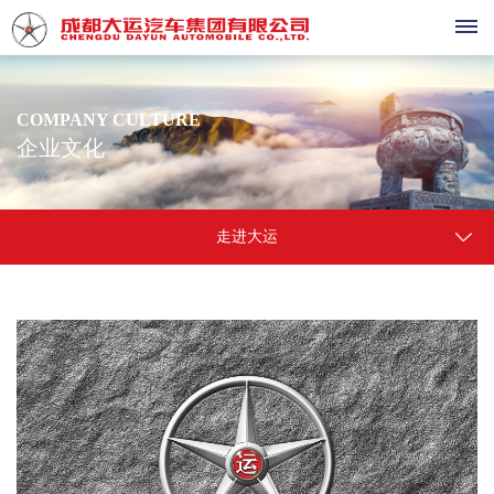
首
COMPANY CULTURE
企业文化
页
产
走进大运
品
中
心
大
销
运
售
祥
龙
与