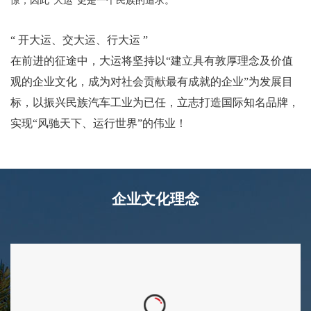
憬，因此“大运”更是一个民族的追求。
活
司
动
概
“ 开大运、交大运、行大运 ”
行
况
在前进的征途中，大运将坚持以“建立具有敦厚理念及价值
业
企
观的企业文化，成为对社会贡献最有成就的企业”为发展目
快
业
标，以振兴民族汽车工业为已任，立志打造国际知名品牌，
讯
文
实现“风驰天下、运行世界”的伟业！
媒
化
体
大
报
事
道
企业文化理念
记
领
企
导
业
关
荣
怀
誉
大
员