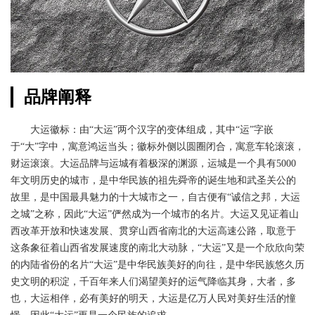
大
服
运
奥
务
普
招
新
力
商
品牌阐释
新
闻
加
能
大运徽标：由“大运”两个汉字的变体组成，其中“运”字嵌
盟
中
于“大”字中，寓意鸿运当头；徽标外侧以圆圈闭合，寓意车轮滚滚，
源
智
财运滚滚。大运品牌与运城有着极深的渊源，运城是一个具有5000
心
能
年文明历史的城市，是中华民族的祖先舜帝的诞生地和武圣关公的
大
走
互
故里，是中国最具魅力的十大城市之一，自古便有“诚信之邦，大运
运
之城”之称，因此“大运”俨然成为一个城市的名片。大运又见证着山
联
进
西改革开放和快速发展、贯穿山西省南北的大运高速公路，取意于
新
客
这条象征着山西省发展速度的南北大动脉，“大运”又是一个欣欣向荣
闻
户
大
的内陆省份的名片“大运”是中华民族美好的向往，是中华民族悠久历
品
服
史文明的积淀，千百年来人们渴望美好的运气降临其身，大者，多
运
牌
也，大运相伴，必有美好的明天，大运是亿万人民对美好生活的憧
务
公