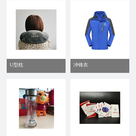
运
工
视
风
频
采
短
园
视
区
频
环
专
境
U型枕
冲锋衣
区
联
系
我
们
人
力
资
源