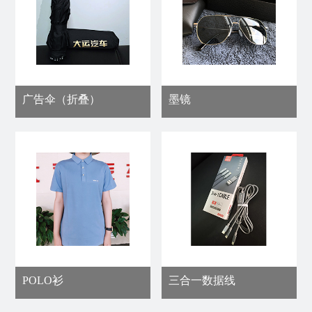
活
司
动
概
行
况
业
企
快
业
广告伞（折叠）
墨镜
讯
文
媒
化
体
大
报
事
道
记
领
企
导
业
关
荣
怀
POLO衫
三合一数据线
誉
大
员