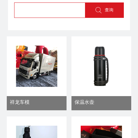
大
服
查询
运
奥
务
普
招
新
力
商
新
闻
加
能
盟
中
源
智
心
能
大
走
互
运
联
进
新
祥龙车模
保温水壶
客
闻
户
大
品
服
运
牌
务
公