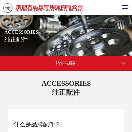
首
ACCESSORIES
纯正配件
页
产
销售与服务
品
中
ACCESSORIES
纯正配件
心
大
销
运
售
祥
什么是品牌配件？
龙
与