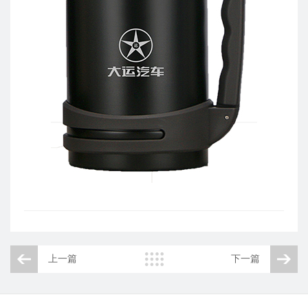
活
司
动
概
行
况
业
企
快
业
讯
文
媒
化
体
大
报
事
道
记
领
企
导
业
关
上一篇
下一篇
荣
怀
誉
大
员