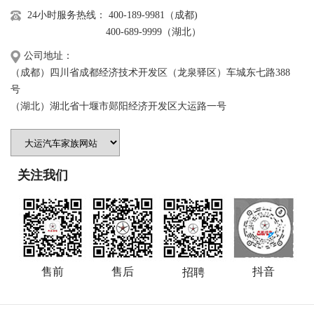
运
24小时服务热线： 400-189-9981（成都)
工
视
400-689-9999（湖北）
风
频
公司地址：
采
短
（成都）四川省成都经济技术开发区（龙泉驿区）车城东七路388
园
视
号
区
（湖北）湖北省十堰市郧阳经济开发区大运路一号
频
环
专
境
区
联
关注我们
系
我
们
人
力
售前
售后
抖音
招聘
资
源