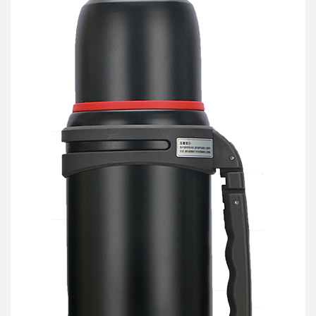
大
服
运
奥
务
普
招
新
力
商
新
闻
加
能
盟
中
源
智
心
能
大
走
互
运
联
进
新
客
闻
户
大
品
服
运
牌
务
公