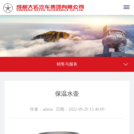
首
页
产
销售与服务
品
中
心
保温水壶
大
销
运
作者：admin
日期：2022-09-29 15:40:09
售
祥
龙
与