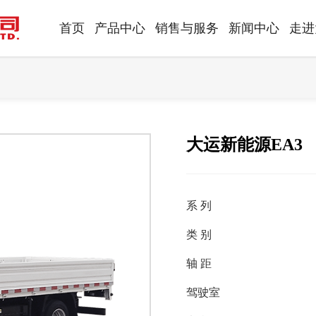
首页
产品中心
销售与服务
新闻中心
走进
大运新能源EA3
系 列
类 别
轴 距
驾驶室