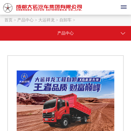
首页 >
产品中心 >
大运祥龙 >
自卸车 >
首
产品中心
页
产
品
中
心
大
销
运
售
祥
龙
与