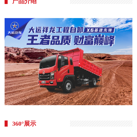
产品介绍
运
工
视
风
频
采
短
园
视
区
频
环
专
境
区
联
系
我
们
人
力
360°展示
资
源