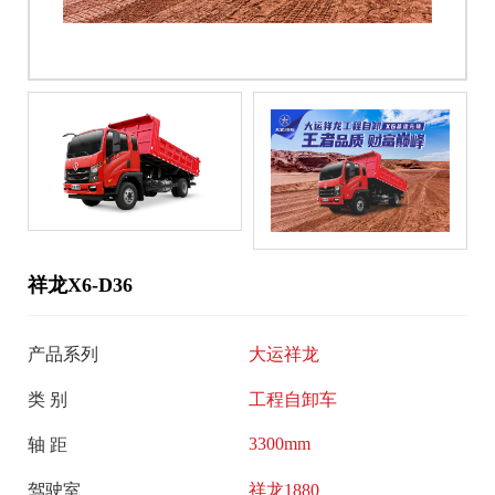
大
服
运
奥
务
普
招
新
力
商
新
闻
加
能
盟
中
源
智
心
能
祥龙X6-D36
大
走
互
运
联
产品系列
大运祥龙
进
新
客
闻
类 别
工程自卸车
户
大
品
服
3300mm
轴 距
运
牌
务
公
驾驶室
祥龙1880