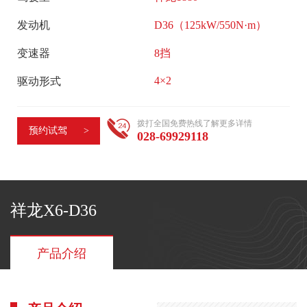
活
司
动
发动机
D36（125kW/550N·m）
概
行
变速器
8挡
况
业
企
4×2
驱动形式
快
业
讯
文
拨打全国免费热线了解更多详情
媒
预约试驾 >
028-69929118
化
体
大
报
事
道
记
祥龙X6-D36
领
企
导
业
关
产品介绍
荣
怀
誉
大
员