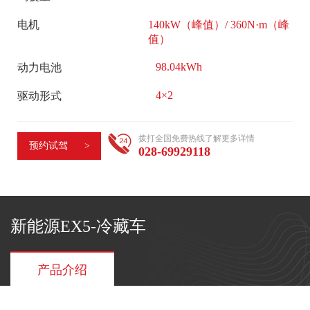
活
司
动
电机
140kW（峰值）/ 360N·m（峰
概
值）
行
况
业
98.04kWh
动力电池
企
快
4×2
驱动形式
业
讯
文
媒
拨打全国免费热线了解更多详情
化
预约试驾 >
体
028-69929118
大
报
事
道
记
领
企
新能源EX5-冷藏车
导
业
关
荣
产品介绍
怀
誉
大
员