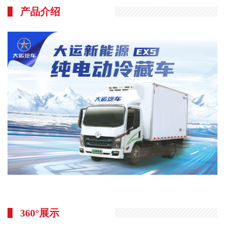
运
产品介绍
工
视
风
频
采
短
园
视
区
频
环
专
境
区
联
系
我
们
人
力
资
360°展示
源