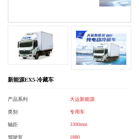
大
服
运
奥
务
普
招
新
力
商
新
闻
加
能
盟
中
源
智
心
能
新能源EX5-冷藏车
大
走
互
运
联
产品系列
大运新能源
进
新
客
闻
类别
专用车
户
大
品
服
3300mm
轴距
运
牌
务
公
1880
驾驶室