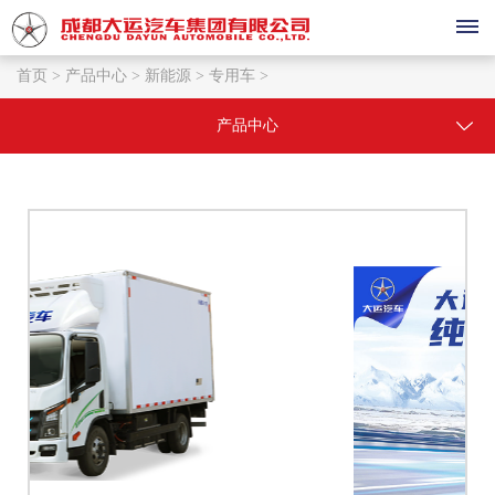
首页 >
产品中心 >
新能源 >
专用车 >
首
产品中心
页
产
品
中
心
大
销
运
售
祥
龙
与